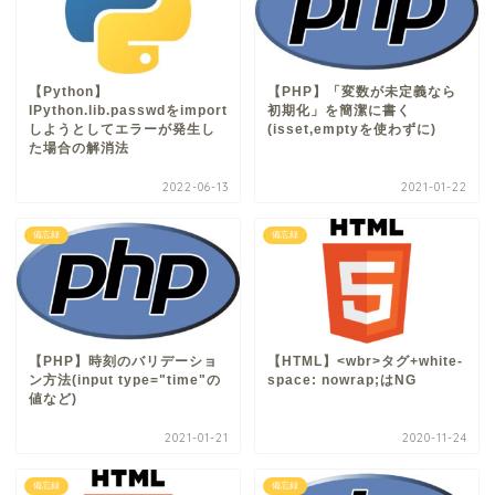
【Python】
【PHP】「変数が未定義なら
IPython.lib.passwdをimport
初期化」を簡潔に書く
しようとしてエラーが発生し
(isset,emptyを使わずに)
た場合の解消法
2022-06-13
2021-01-22
備忘録
備忘録
【PHP】時刻のバリデーショ
【HTML】<wbr>タグ+white-
ン方法(input type="time"の
space: nowrap;はNG
値など)
2021-01-21
2020-11-24
備忘録
備忘録