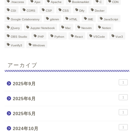
.htaccess
Ajax
Apache
Bookmarklet
C
CDN
CGI
CORS
CSP
CSS
Dify
Docker
Google Colaboratory
gtkmm
HTML
IME
JavaScript
jQuery
Jupyter Notebook
Mac
Neovim
Notion
OBS Studio
PHP
Python
React
VSCode
Vue3
Vuetify3
Windows
アーカイブ
1
2025年9月
1
2025年6月
1
2025年5月
1
2024年10月